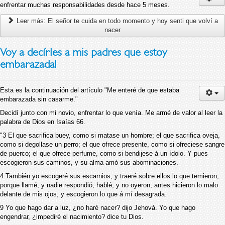
enfrentar muchas responsabilidades desde hace 5 meses.
Leer más: El señor te cuida en todo momento y hoy senti que volví a
nacer
Voy a decírles a mis padres que estoy
embarazada!
Esta es la continuación del artículo "Me enteré de que estaba
embarazada sin casarme."
Decidí junto con mi novio, enfrentar lo que venía. Me armé de valor al leer la
palabra de Dios en Isaías 66.
"3 El que sacrifica buey, como si matase un hombre; el que sacrifica oveja,
como si degollase un perro; el que ofrece presente, como si ofreciese sangre
de puerco; el que ofrece perfume, como si bendijese á un ídolo. Y pues
escogieron sus caminos, y su alma amó sus abominaciones.
4 También yo escogeré sus escarnios, y traeré sobre ellos lo que temieron;
porque llamé, y nadie respondió; hablé, y no oyeron; antes hicieron lo malo
delante de mis ojos, y escogieron lo que á mí desagrada.
9 Yo que hago dar a luz, ¿no haré nacer? dijo Jehová. Yo que hago
engendrar, ¿impediré el nacimiento? dice tu Dios.