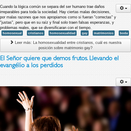
Cuando la lógica común se separa del ser humano trae daños
irreparables para toda la sociedad. Hay ciertas malas decisiones,
por malas razones que nos apropiamos como si fueran "correctas" y
"justas", pero que en su raíz y final solo traen falsas esperanzas, y
problemas reales, que se diversificaran con el tiempo.
homosexual
cristianos
homosexualidad
gay
matrimonios
boda
Leer más: La homosexualidad entre cristianos, cuál es nuestra
posición sobre matrimonio gay?
El Señor quiere que demos frutos. Llevando el
evangélio a los perdidos